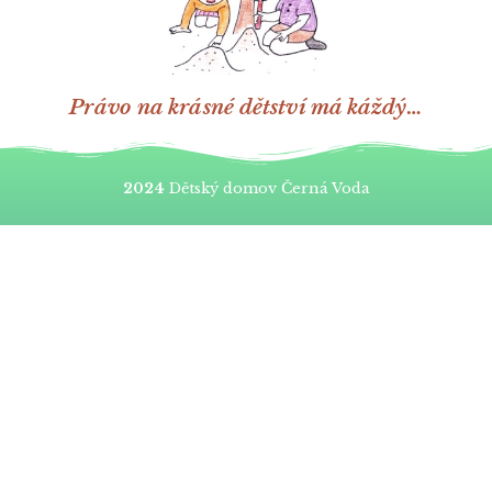
Právo na krásné dětství má káždý…
2024
Dětský domov Černá Voda