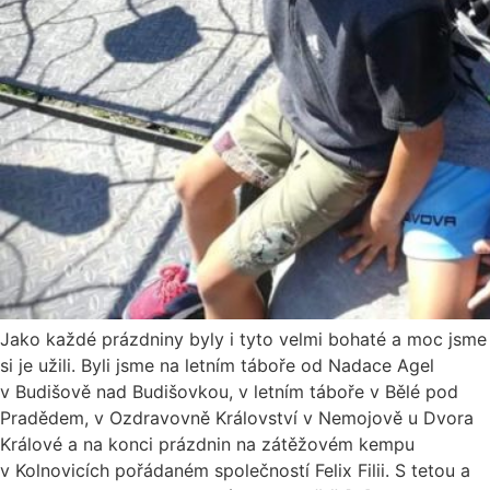
Jako každé prázdniny byly i tyto velmi bohaté a moc jsme
si je užili. Byli jsme na letním táboře od Nadace Agel
v Budišově nad Budišovkou, v letním táboře v Bělé pod
Pradědem, v Ozdravovně Království v Nemojově u Dvora
Králové a na konci prázdnin na zátěžovém kempu
v Kolnovicích pořádaném společností Felix Filii. S tetou a