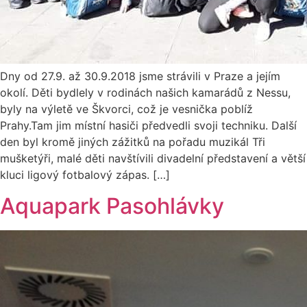
Dny od 27.9. až 30.9.2018 jsme strávili v Praze a jejím
okolí. Děti bydlely v rodinách našich kamarádů z Nessu,
byly na výletě ve Škvorci, což je vesnička poblíž
Prahy.Tam jim místní hasiči předvedli svoji techniku. Další
den byl kromě jiných zážitků na pořadu muzikál Tři
mušketýři, malé děti navštívili divadelní představení a větší
kluci ligový fotbalový zápas. […]
Aquapark Pasohlávky