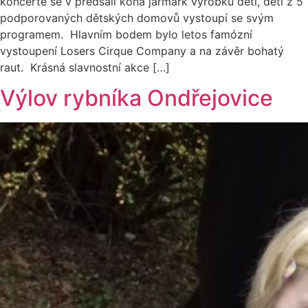
koncertě se v předsálí koná jarmark výrobků dětí, děti z 5
podporovaných dětských domovů vystoupí se svým
programem. Hlavním bodem bylo letos famózní
vystoupení Losers Cirque Company a na závěr bohatý
raut. Krásná slavnostní akce […]
Výlov rybníka Ondřejovice