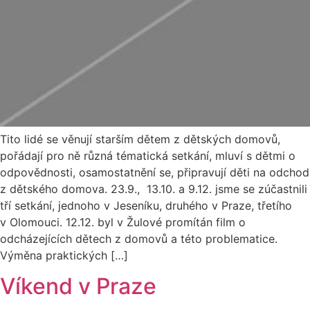
Tito lidé se věnují starším dětem z dětských domovů,
pořádají pro ně různá tématická setkání, mluví s dětmi o
odpovědnosti, osamostatnění se, připravují děti na odchod
z dětského domova. 23.9., 13.10. a 9.12. jsme se zúčastnili
tří setkání, jednoho v Jeseníku, druhého v Praze, třetího
v Olomouci. 12.12. byl v Žulové promítán film o
odcházejících dětech z domovů a této problematice.
Výměna praktických […]
Víkend v Praze