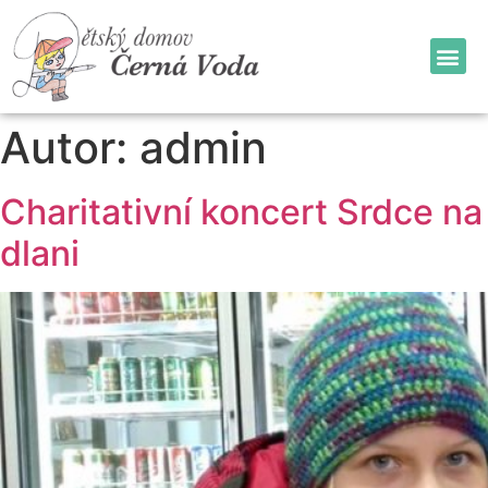
Autor:
admin
Charitativní koncert Srdce na
dlani