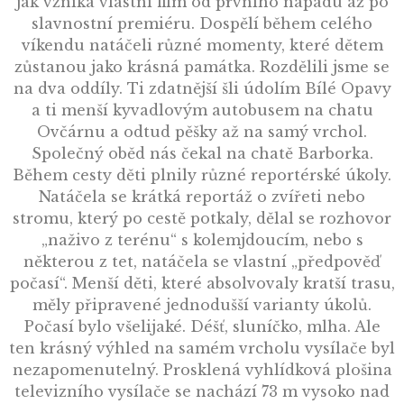
jak vzniká vlastní film od prvního nápadu až po
slavnostní premiéru. Dospělí během celého
víkendu natáčeli různé momenty, které dětem
zůstanou jako krásná památka. Rozdělili jsme se
na dva oddíly. Ti zdatnější šli údolím Bílé Opavy
a ti menší kyvadlovým autobusem na chatu
Ovčárnu a odtud pěšky až na samý vrchol.
Společný oběd nás čekal na chatě Barborka.
Během cesty děti plnily různé reportérské úkoly.
Natáčela se krátká reportáž o zvířeti nebo
stromu, který po cestě potkaly, dělal se rozhovor
„naživo z terénu“ s kolemjdoucím, nebo s
některou z tet, natáčela se vlastní „předpověď
počasí“. Menší děti, které absolvovaly kratší trasu,
měly připravené jednodušší varianty úkolů.
Počasí bylo všelijaké. Déšť, sluníčko, mlha. Ale
ten krásný výhled na samém vrcholu vysílače byl
nezapomenutelný. Prosklená vyhlídková plošina
televizního vysílače se nachází 73 m vysoko nad