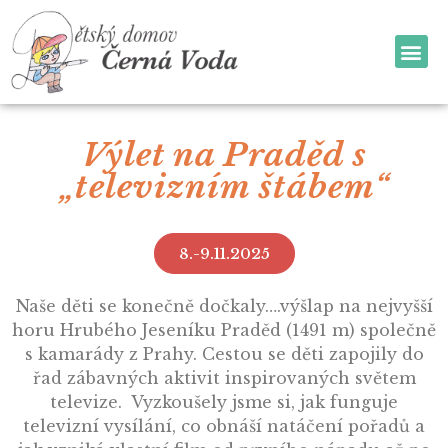
Výlet na Praděd s
„televizním štábem“
8.-9.11.2025
Naše děti se konečně dočkaly….výšlap na nejvyšší
horu Hrubého Jeseníku Praděd (1491 m) společně
s kamarády z Prahy. Cestou se děti zapojily do
řad zábavných aktivit inspirovaných světem
televize. Vyzkoušely jsme si, jak funguje
televizní vysílání, co obnáší natáčení pořadů a