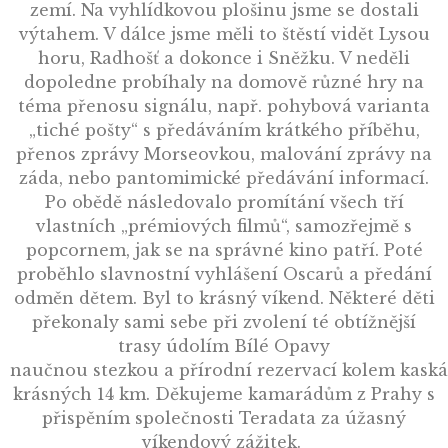
zemí. Na vyhlídkovou plošinu jsme se dostali
výtahem. V dálce jsme měli to štěstí vidět Lysou
horu, Radhošť a dokonce i Sněžku. V neděli
dopoledne probíhaly na domově různé hry na
téma přenosu signálu, např. pohybová varianta
„tiché pošty“ s předáváním krátkého příběhu,
přenos zprávy Morseovkou, malování zprávy na
záda, nebo pantomimické předávání informací.
Po obědě následovalo promítání všech tří
vlastních „prémiových filmů“, samozřejmě s
popcornem, jak se na správné kino patří. Poté
proběhlo slavnostní vyhlášení Oscarů a předání
odměn dětem. Byl to krásný víkend. Některé děti
překonaly sami sebe při zvolení té obtížnější
trasy údolím Bílé Opavy
na
učnou
stezkou
a
přírodní
rezervací
kolem
kask
krásných 14 km. Děkujeme kamarádům z Prahy s
přispěním společnosti Teradata za úžasný
víkendový zážitek.