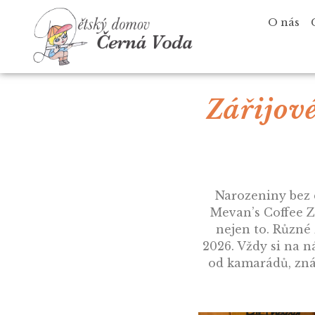
O nás
Zářijové
Narozeniny bez 
Mevan’s Coffee Zl
nejen to. Různé 
2026. Vždy si na n
od kamarádů, zná