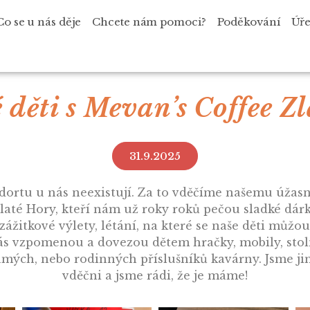
Co se u nás děje
Chcete nám pomoci?
Poděkování
Úře
 děti s Mevan’s Coffee Z
31.9.2025
dortu u nás neexistují. Za to vděčíme našemu úža
até Hory, kteří nám už roky roků pečou sladké dárk
zážitkové výlety, létání, na které se naše děti můžou 
ás vzpomenou a dovezou dětem hračky, mobily, stolní
mých, nebo rodinných příslušníků kavárny. Jsme ji
vděčni a jsme rádi, že je máme!