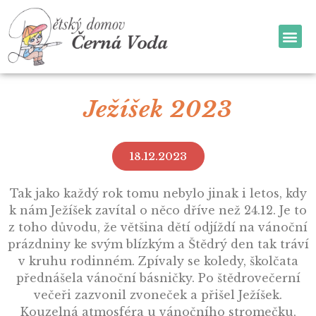
Ježíšek 2023
18.12.2023
Tak jako každý rok tomu nebylo jinak i letos, kdy
k nám Ježíšek zavítal o něco dříve než 24.12. Je to
z toho důvodu, že většina dětí odjíždí na vánoční
prázdniny ke svým blízkým a Štědrý den tak tráví
v kruhu rodinném. Zpívaly se koledy, školčata
přednášela vánoční básničky. Po štědrovečerní
večeři zazvonil zvoneček a přišel Ježíšek.
Kouzelná atmosféra u vánočního stromečku,