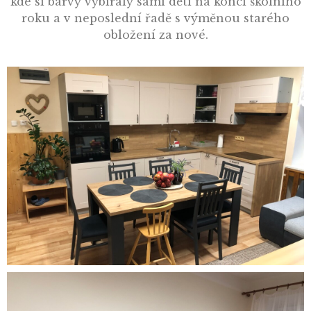
kde si barvy vybíraly sami děti na konci školního
roku a v neposlední řadě s výměnou starého
obložení za nové.