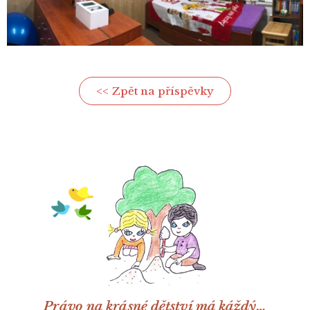
<< Zpět na příspěvky
Právo na krásné dětství má káždý…