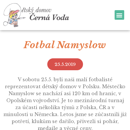
Fotbal Namyslow
25.5.2019
V sobotu 25.5. byli naši malí fotbalisté
reprezentovat dětský domov v Polsku. Městečko
Namyslow se nachází asi 120 km od hranic, v
Opolském vojvodství. Je to mezinárodní turnaj
za účasti několika týmů z Polska, ČR a v
minulosti u Německa. Letos jsme se zúčastnili již
potřetí, klukům se dařilo, přivezli si pohár,
medaile a věcné ceny.