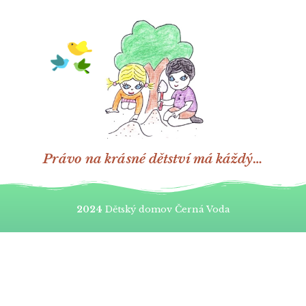
Právo na krásné dětství má káždý…
2024
Dětský domov Černá Voda