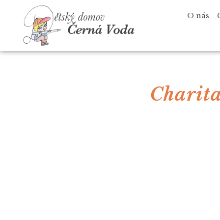
O nás
Charita