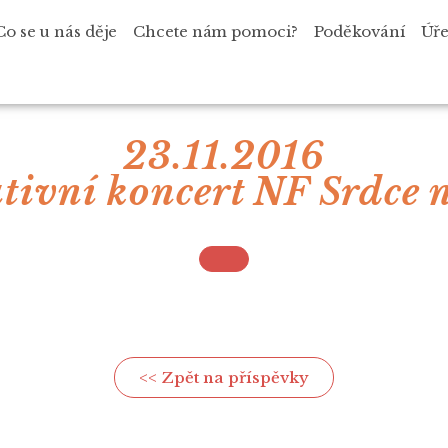
Co se u nás děje
Chcete nám pomoci?
Poděkování
Úře
23.11.2016
tivní koncert NF Srdce 
<< Zpět na příspěvky