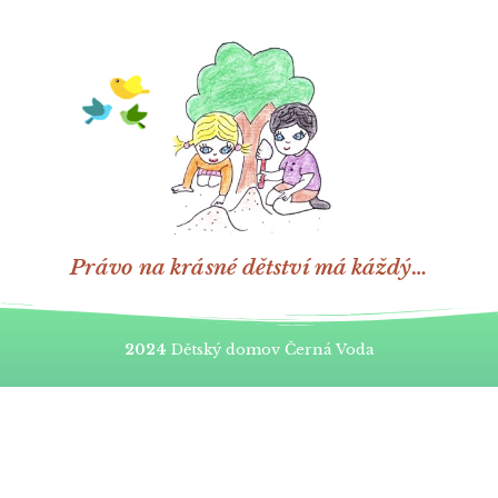
Právo na krásné dětství má káždý…
2024
Dětský domov Černá Voda